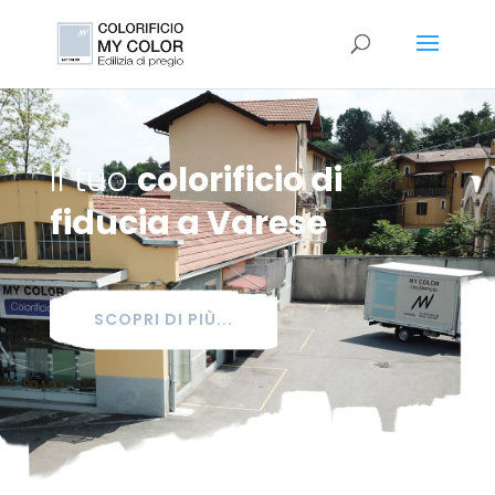
Il tuo
colorificio di
fiducia a Varese
SCOPRI DI PIÙ...