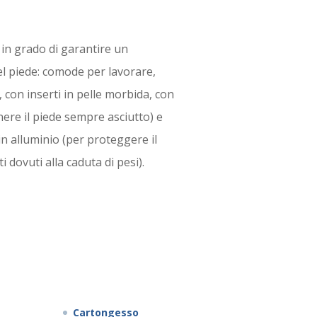
in grado di garantire un
l piede: comode per lavorare,
, con inserti in pelle morbida, con
ere il piede sempre asciutto) e
in alluminio (per proteggere il
i dovuti alla caduta di pesi).
RI DI PIÙ...
Cartongesso