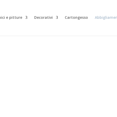
ici e pitture
Decorativi
Cartongesso
Abbigliamen
ento U-Power
U-Power