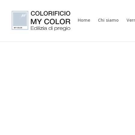
Home
Chi siamo
Vern
Abbigliam
Abbigliamento da lavoro