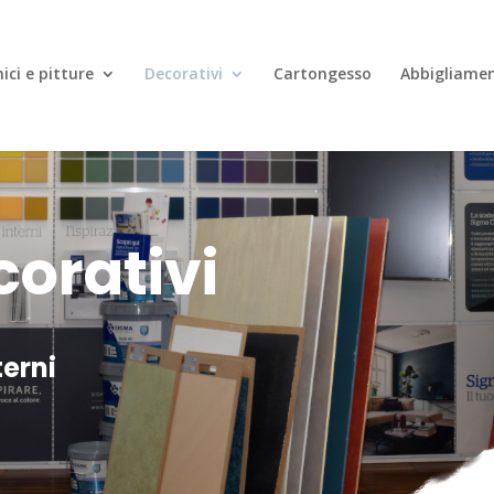
ici e pitture
Decorativi
Cartongesso
Abbigliamen
corativi
terni